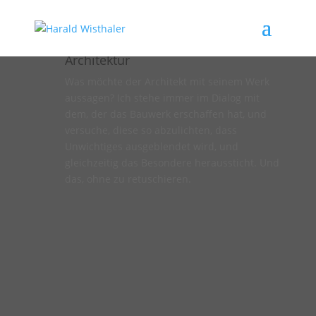
Architektur
Was möchte der Architekt mit seinem Werk
aussagen? Ich stehe immer im Dialog mit
dem, der das Bauwerk erschaffen hat, und
versuche, diese so abzulichten, dass
Unwichtiges ausgeblendet wird, und
gleichzeitig das Besondere heraussticht. Und
das, ohne zu retuschieren.