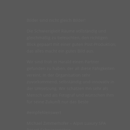
Bilder sind nicht gleich Bilder!
Die Schwierigkeit Räume vollständig und
gleichmäßig zu beleuchten, den richtigen
Blick gepaart mit einer guten Post-Produktion;
das alles macht ein gutes Bild aus.
Wir sind froh in Harald einen Partner
gefunden zu haben, der all diese Fähigkeiten
vereint. In der Organisation sehr
zuvorkommend, selbständig und innovativ in
der Umsetzung. Wir schätzen Ihn sehr als
Mensch und als Fotograf und wünschen Ihm
für seine Zukunft nur das Beste
#empfehlenswert
Michael Zimmerhofer – Alpin Luxury SPA
Resort Schwarzenstein