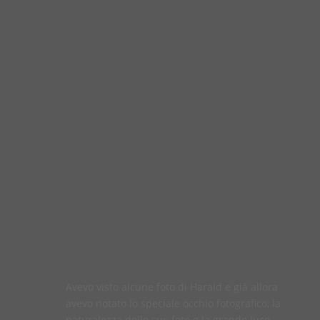
Avevo visto alcune foto di Harald e già allora
avevo notato lo speciale occhio fotografico, la
naturalezza delle sue foto e la grande luce.