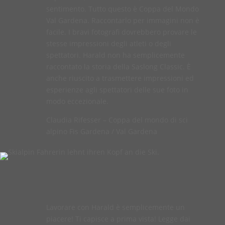
sentimento. Tutto questo è Coppa del Mondo
Val Gardena. Raccontarlo per immagini non è
facile. I bravi fotografi dovrebbero provare le
stesse impressioni degli atleti o degli
spettatori. Harald non ha semplicemente
raccontato la storia della Saslong Classic. È
anche riuscito a trasmettere impressioni ed
esperienze agli spettatori delle sue foto in
modo eccezionale.
Claudia Rifesser – Coppa del mondo di sci
alpino Fis Gardena / Val Gardena
Lavorare con Harald è semplicemente un
piacere! Ti capisce a prima vista! Legge dai