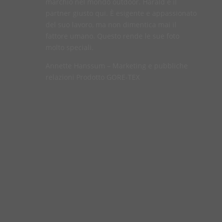
marchio nel mondo outdoor. Harald è il
partner giusto qui. È esigente e appassionato
del suo lavoro, ma non dimentica mai il
fattore umano. Questo rende le sue foto
molto speciali.
Annette Hanssum – Marketing e pubbliche
relazioni Prodotto GORE-TEX