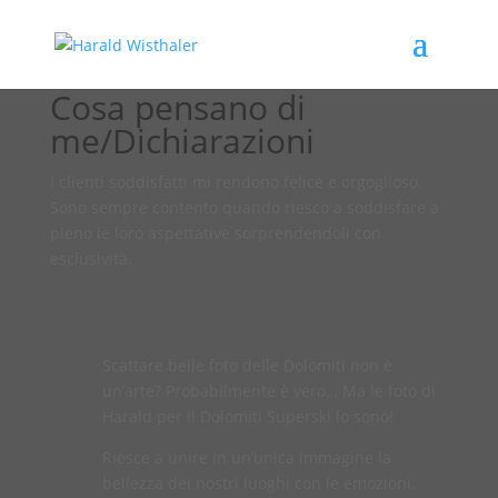
Cosa pensano di
me/Dichiarazioni
I clienti soddisfatti mi rendono felice e orgoglioso.
Sono sempre contento quando riesco a soddisfare a
pieno le loro aspettative sorprendendoli con
esclusività.
Scattare belle foto delle Dolomiti non è
un’arte? Probabilmente è vero… Ma le foto di
Harald per il Dolomiti Superski lo sono!
Riesce a unire in un’unica immagine la
bellezza dei nostri luoghi con le emozioni,